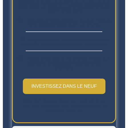
réduction d’impôt jusqu’à 21 % du prix d’achat d’un
bien immobilier neuf, sous certaines conditions de
location et de loyers
Réduction d’impôt attractive : Jusqu’à 21 % de
votre investissement, réparti sur 12 ans.
Loyers encadrés : Mise en location de votre
bien à des loyers abordables pour les locataires.
Possibilité de louer à vos proches : Louer à un
ascendant ou descendant sous certaines
conditions.
INVESTISSEZ DANS LE NEUF
Idéal pour : Ceux qui souhaitent investir dans un
bien neuf, réduire leur impôt tout en constituant un
patrimoine immobilier.