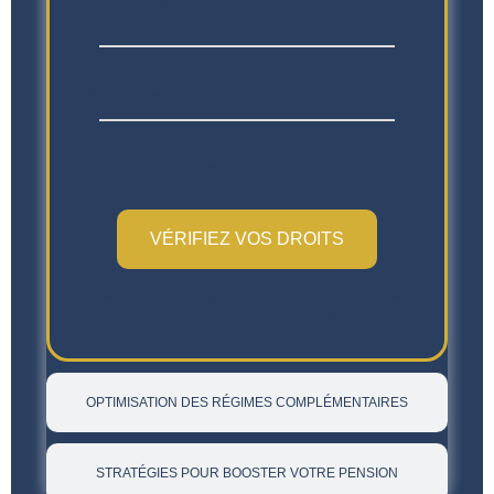
Identifier les trimestres manquants et les
périodes non prises en compte.
Évaluer vos droits à la retraite en fonction de
votre régime (salarié, indépendant, fonctionnaire).
Simuler différents scénarios (âge de départ,
cumul emploi-retraite, etc.).
VÉRIFIEZ VOS DROITS
Idéal pour : Ceux qui veulent une vision claire de
leurs droits et anticiper leur départ.
OPTIMISATION DES RÉGIMES COMPLÉMENTAIRES
STRATÉGIES POUR BOOSTER VOTRE PENSION